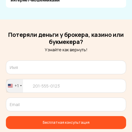
Потеряли деньги у брокера, казино или
букмекера?
Узнайте как вернуть!
+1
United
States
+1
Бесплатная консультация