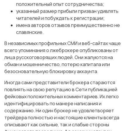
положительный опыт сотрудничества;
указанный размер прибыли призван удивлять
читателей и побуждать к регистрации;
имена авторов отзывов преимущественно не
славянские.
В независимых профильных СМИ и веб-сайтах чаще
всего упоминания о лжеброкере опубликованы от
лица русскоговорящих людей. Они жалуются на
обман и мошенничество, потерю капитала или
безосновательную блокировку аккаунта.
Иногда сами представители брокера стараются
повлиять на свою репутацию в Сети публикацией
фейковых положительных комментариев. Их легко
идентифицировать по манере написания и
содержанию. Ни один брокер не удовлетворяет
трейдера полностью и настоящие клиенты всегда
описывают как сильные, так и слабые стороны