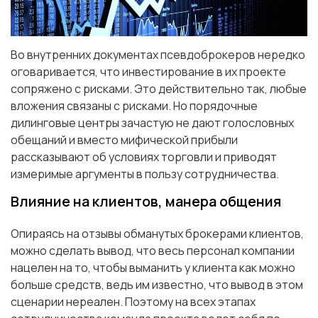
Во внутренних документах псевдоброкеров нередко
оговаривается, что инвестирование в их проекте
сопряжено с рисками. Это действительно так, любые
вложения связаны с рисками. Но порядочные
дилинговые центры зачастую не дают голословных
обещаний и вместо мифической прибыли
рассказывают об условиях торговли и приводят
измеримые аргументы в пользу сотрудничества.
Влияние на клиентов, манера общения
Опираясь на отзывы обманутых брокерами клиентов,
можно сделать вывод, что весь персонал компании
нацелен на то, чтобы выманить у клиента как можно
больше средств, ведь им известно, что вывод в этом
сценарии нереален. Поэтому на всех этапах