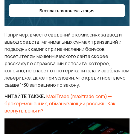
Бесплатная консультация
Например, вместо сведений о комиссиях за ввод и
вывод средств, минимальных суммах транзакций и
подводных камнях при начислении бонусов,
посетителям мошеннического сайта скорее
расскажут о страховании депозита, которое,
конечно, не спасет от потери капитала, и заоблачном
леверидже, даже при условии, что кредитное плечо
свыше 1:30 запрещено по закону.
ЧИТАЙТЕ ТАКЖЕ:
MaxiTrade (maxitrade.com) —
брокер-мошенник, обманывающий россиян. Как
вернуть деньги?