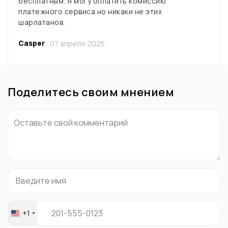
бесплатным. Я могу оплатить комиссию
платежного сервиса но никаки не этих
шарлатанов.
Casper
07 апреля 2025
Поделитесь своим мнением
+1
United
States