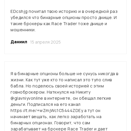
EDcshjg почитал твою историю и в очередной раз
убедился что бинарные опционы просто днище. И
такие брокеры как Race Trader тоже днище и
мошенники.
Даниил
15 апреля 2025
Я в бинарные опционы больше не сунусь никогда в
жизни. Как тут уже кто то написал это тупо слив
бабла. Но поделюсь своей историей с этим
говноброкером. Наткнулся на Никиту
@glavniyvonline в интернете, он обещал легкие
деньги. Подписался на его канал
https://t.me/+wZmjWc1C5444ZDEy а тут он
начинает вещать, как легко заработать на
бинарных опционах. Говорит, что сам
зарабатывает на брокере Race Trader и дает