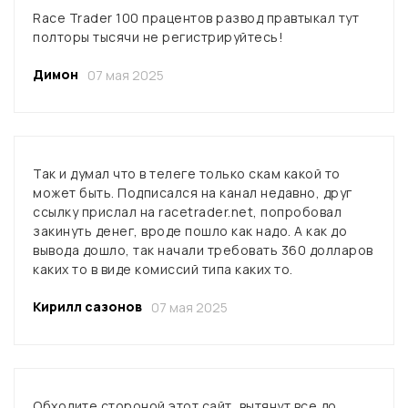
Race Trader 100 працентов развод правтыкал тут
полторы тысячи не регистрируйтесь!
Димон
07 мая 2025
Так и думал что в телеге только скам какой то
может быть. Подписался на канал недавно, друг
ссылку прислал на racetrader.net, попробовал
закинуть денег, вроде пошло как надо. А как до
вывода дошло, так начали требовать 360 долларов
каких то в виде комиссий типа каких то.
Кирилл сазонов
07 мая 2025
Обходите стороной этот сайт, вытянут все до