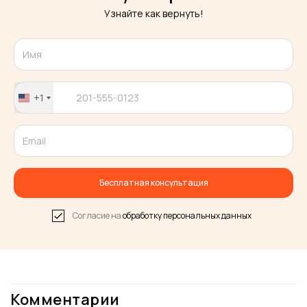
Узнайте как вернуть!
+1
United
States
+1
Бесплатная консультация
Согласие на
обработку персональных данных
Комментарии