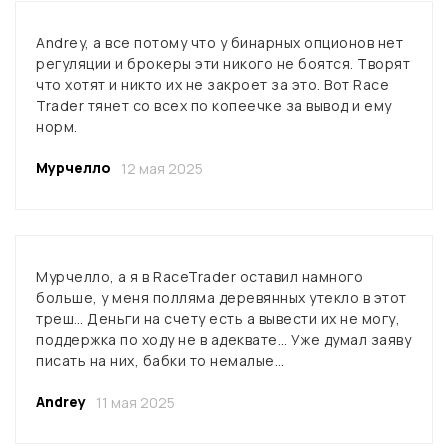
Andrey, а все потому что у бинарных опционов нет
регуляции и брокеры эти никого не боятся. Творят
что хотят и никто их не закроет за это. Вот Race
Trader тянет со всех по копеечке за вывод и ему
норм.
Мурчелло
12 мая 2025
Мурчелло, а я в RaceTrader оставил намного
больше, у меня полляма деревянных утекло в этот
треш… Деньги на счету есть а вывести их не могу,
поддержка по ходу не в адеквате… Уже думал заяву
писать на них, бабки то немалые…
Andrey
11 мая 2025