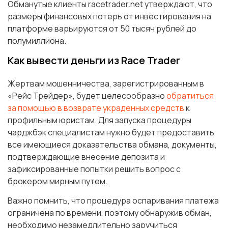
Обманутые клиенты racetrader.net утверждают, что
размеры финансовых потерь от инвестирования на
платформе варьируются от 50 тысяч рублей до
полумиллиона.
Как вывести деньги из Race Trader
Жертвам мошенничества, зарегистрированным в
«Рейс Трейдер», будет целесообразно
обратиться
за помощью в возврате украденных средств
к
профильным юристам. Для запуска процедуры
чарджбэк специалистам нужно будет предоставить
все имеющиеся доказательства обмана, документы,
подтверждающие внесение депозита и
зафиксированные попытки решить вопрос с
брокером мирным путем.
Важно помнить, что процедура оспаривания платежа
ограничена по времени, поэтому обнаружив обман,
необходимо незамедлительно заручиться