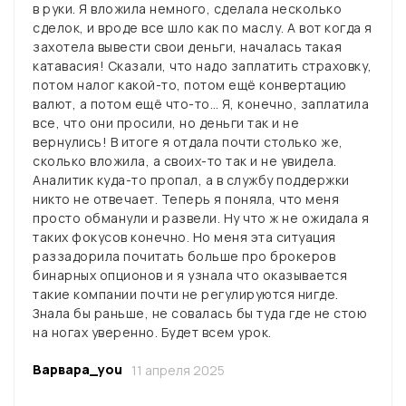
в руки. Я вложила немного, сделала несколько
сделок, и вроде все шло как по маслу. А вот когда я
захотела вывести свои деньги, началась такая
катавасия! Сказали, что надо заплатить страховку,
потом налог какой-то, потом ещё конвертацию
валют, а потом ещё что-то… Я, конечно, заплатила
все, что они просили, но деньги так и не
вернулись! В итоге я отдала почти столько же,
сколько вложила, а своих-то так и не увидела.
Аналитик куда-то пропал, а в службу поддержки
никто не отвечает. Теперь я поняла, что меня
просто обманули и развели. Ну что ж не ожидала я
таких фокусов конечно. Но меня эта ситуация
раззадорила почитать больше про брокеров
бинарных опционов и я узнала что оказывается
такие компании почти не регулируются нигде.
Знала бы раньше, не совалась бы туда где не стою
на ногах уверенно. Будет всем урок.
Варвара_you
11 апреля 2025