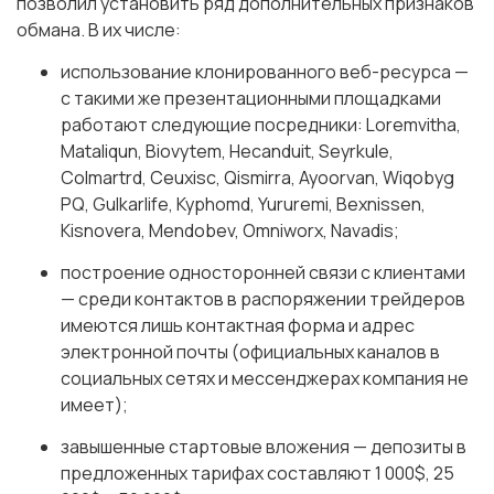
позволил установить ряд дополнительных признаков
обмана. В их числе:
использование клонированного веб-ресурса —
с такими же презентационными площадками
работают следующие посредники: Loremvitha,
Mataliqun, Biovytem, Hecanduit, Seyrkule,
Colmartrd, Ceuxisc, Qismirra, Ayoorvan, Wiqobyg
PQ, Gulkarlife, Kyphomd, Yururemi, Bexnissen,
Kisnovera, Mendobev, Omniworx, Navadis;
построение односторонней связи с клиентами
— среди контактов в распоряжении трейдеров
имеются лишь контактная форма и адрес
электронной почты (официальных каналов в
социальных сетях и мессенджерах компания не
имеет);
завышенные стартовые вложения — депозиты в
предложенных тарифах составляют 1 000$, 25