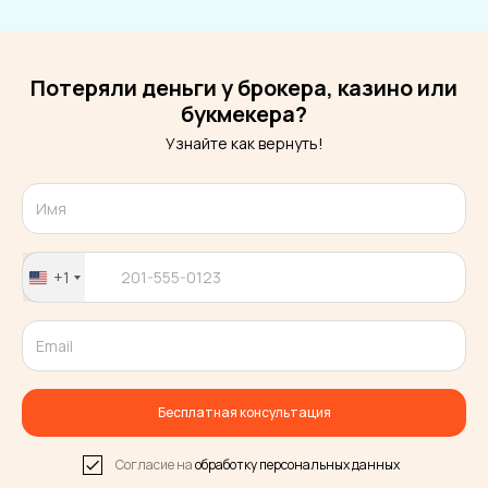
Потеряли деньги у брокера, казино или
букмекера?
Узнайте как вернуть!
+1
United
States
+1
Бесплатная консультация
Согласие на
обработку персональных данных