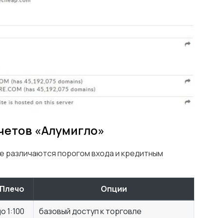
счетов «Алумигло»
е различаются порогом входа и кредитным
Плечо
Опции
о 1:100
базовый доступ к торговле