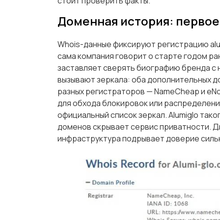
стоит проверить факты.
Доменная история: перво
Whois-данные фиксируют регистрацию alumi
сама компания говорит о старте годом ран
заставляет сверять биографию бренда с 
вызывают зеркала: оба дополнительных до
разных регистраторов — NameCheap и eN
для обхода блокировок или распределени
официальный список зеркал. Alumiglo тако
доменов скрывает сервис приватности. Д
инфраструктура подрывает доверие сильн