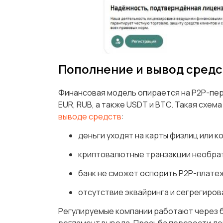
Пополнение и вывод средс
Финансовая модель опирается на P2P-пер
EUR, RUB, а также USDT и BTC. Такая схем
выводе средств
:
деньги уходят на карты физлиц или к
криптовалютные транзакции необра
банк не сможет оспорить P2P-платеж
отсутствие эквайринга и сегрегиров
Регулируемые компании работают через б