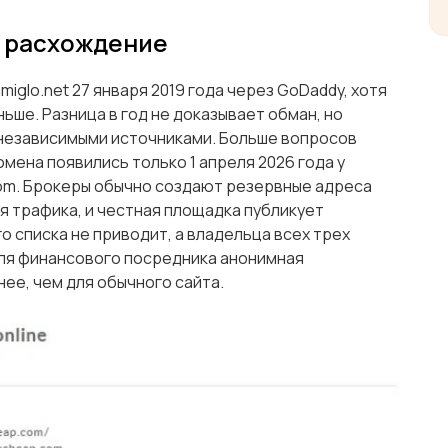
е расхождение
glo.net 27 января 2019 года через GoDaddy, хотя
ьше. Разница в год не доказывает обман, но
независимыми источниками. Больше вопросов
мена появились только 1 апреля 2026 года у
om. Брокеры обычно создают резервные адреса
я трафика, и честная площадка публикует
го списка не приводит, а владельца всех трех
ля финансового посредника анонимная
ее, чем для обычного сайта.