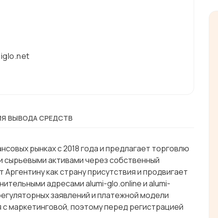
iglo.net
Я ВЫВОДА СРЕДСТВ
ансовых рынках с 2018 года и предлагает торговлю
и сырьевыми активами через собственный
т Аргентину как страну присутствия и продвигает
нительными адресами alumi-glo.online и alumi-
 регуляторных заявлений и платежной модели
я с маркетинговой, поэтому перед регистрацией