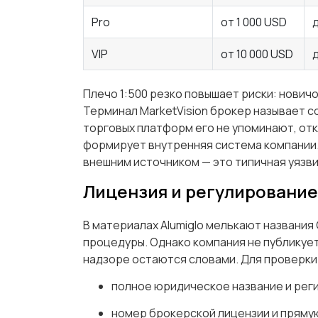
Pro
от 1 000 USD
д
VIP
от 10 000 USD
д
Плечо 1:500 резко повышает риски: нович
Терминал MarketVision брокер называет с
торговых платформ его не упоминают, отк
формирует внутренняя система компании.
внешним источником — это типичная уязви
Лицензия и регулирование
В материалах Alumiglo мелькают названия C
процедуры. Однако компания не публикует
надзоре остаются словами. Для проверки
полное юридическое название и рег
номер брокерской лицензии и прямую