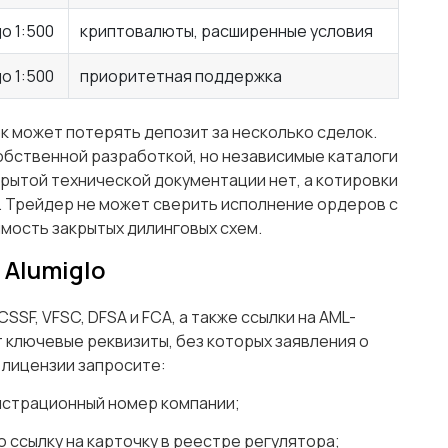
о 1:500
криптовалюты, расширенные условия
о 1:500
приоритетная поддержка
ок может потерять депозит за несколько сделок.
обственной разработкой, но независимые каталоги
рытой технической документации нет, а котировки
 Трейдер не может сверить исполнение ордеров с
мость закрытых дилинговых схем.
 Alumiglo
SSF, VFSC, DFSA и FCA, а также ссылки на AML-
 ключевые реквизиты, без которых заявления о
 лицензии запросите:
истрационный номер компании;
 ссылку на карточку в реестре регулятора;