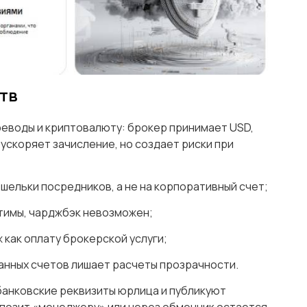
тв
еводы и криптовалюту: брокер принимает USD,
а ускоряет зачисление, но создает риски при
ошельки посредников, а не на корпоративный счет;
тимы, чарджбэк невозможен;
 как оплату брокерской услуги;
анных счетов лишает расчеты прозрачности.
анковские реквизиты юрлица и публикуют