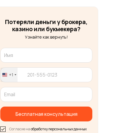
Потеряли деньги у брокера,
казино или букмекера?
Узнайте как вернуть!
+1
United
States
+1
Бесплатная консультация
Согласие на
обработку персональных данных