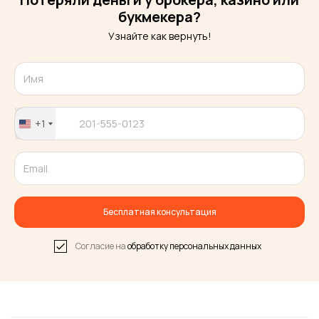
букмекера?
Узнайте как вернуть!
+1
United
States
+1
Бесплатная консультация
Согласие на
обработку персональных данных