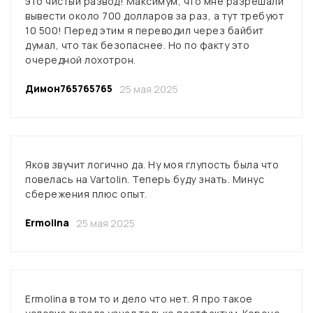
это чистый развод! Максимум, что мне разрешали
вывести около 700 долларов за раз, а тут требуют
10 500! Перед этим я переводил через байбит
думал, что так безопаснее. Но по факту это
очередной лохотрон.
Димон765765765
25 мая 2025
Яков звучит логично да. Ну моя глупость была что
повелась на Vartolin. Теперь буду знать. Минус
сбережения плюс опыт.
Ermolinа
25 мая 2025
Ermolinа в том то и дело что нет. Я про такое