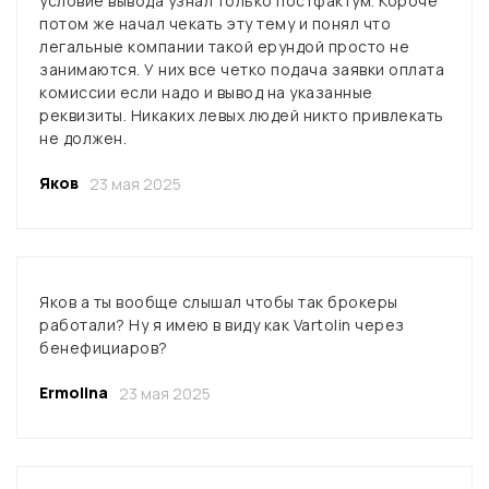
условие вывода узнал только постфактум. Короче
потом же начал чекать эту тему и понял что
легальные компании такой ерундой просто не
занимаются. У них все четко подача заявки оплата
комиссии если надо и вывод на указанные
реквизиты. Никаких левых людей никто привлекать
не должен.
Яков
23 мая 2025
Яков а ты вообще слышал чтобы так брокеры
работали? Ну я имею в виду как Vartolin через
бенефициаров?
Ermolinа
23 мая 2025