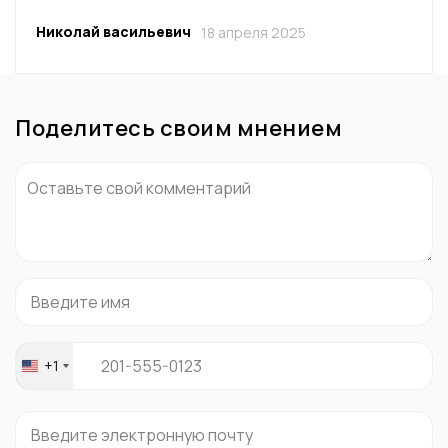
Николай васильевич
18 апреля 2025
Поделитесь своим мнением
+1
United
States
+1