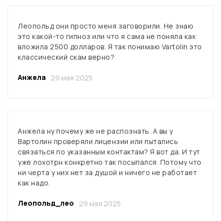
Леопольд они просто меня заговорили. Не знаю
это какой-то гипноз или что я сама не поняла как
вложила 2500 долларов. Я так понимаю Vartolin это
классический скам верно?
Анжела
29 мая 2025
Анжела ну почему же не распознать. А вы у
Вартолин проверяли лицензии или пытались
связаться по указанным контактам? Я вот да. И тут
уже лохотрн конкретно так посыпался. Потому что
ни черта у них нет за душой и ничего не работает
как надо.
Леопольд_лео
29 мая 2025