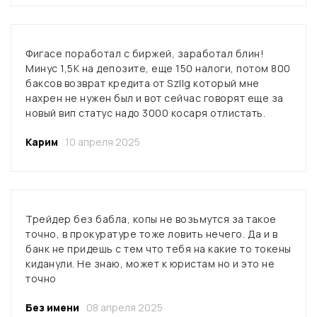
Фигасе поработал с биржей, заработал блин!
Минус 1,5К на депозите, еще 150 налоги, потом 800
баксов возврат кредита от Szllg который мне
нахрен не нужен был и вот сейчас говорят еще за
новый вип статус надо 3000 косаря отлистать.
Карим
10 апреля 2025
Трейдер без бабла, копы не возьмутся за такое
точно, в прокуратуре тоже ловить нечего. Да и в
банк не придешь с тем что тебя на какие то токены
киданули. Не знаю, может к юристам но и это не
точно
Без имени
08 апреля 2025