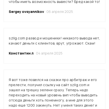
чтобы иметь возможность вывести? Бред какой то!
Sergey ovsyannikov
06 апреля 2025
szllg.com развод и мошеники! никакого вывода нет,
качают деньги с клиентов, врут, угрожают. Скам!
Константин л
04 апреля 2025
Я вот тоже повелся на сказки про арбитраж и его
прелести, получил ссылку на сайт szllg.com и
зашел на трешку зелени сразу. Теперь надо
переходить на новый уровень вип чтобы выводить
отсюда деньги хоть понемногу, а мне для этого
надо еще 1200 закинуть. Нет у меня таких денег и