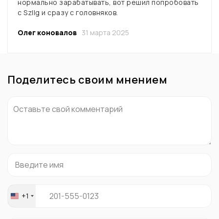
нормально зарабатывать, вот решил попробовать
с Szllg и сразу с головняков.
Олег коновалов
31 марта 2025
Поделитесь своим мнением
+1
United
States