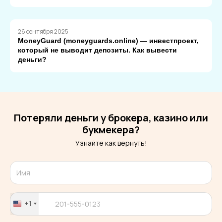
26 сентября 2025
MoneyGuard (moneyguards.online) — инвестпроект,
который не выводит депозиты. Как вывести
деньги?
Потеряли деньги у брокера, казино или
букмекера?
Узнайте как вернуть!
+1
United
States