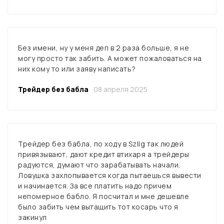
Без имени, ну у меня деп в 2 раза больше, я не
могу просто так забить. А может пожаловаться на
них кому то или заяву написать?
Трейдер без бабла
08 апреля 2025
Трейдер без бабла, по ходу в Szllg так людей
привязывают, дают кредит втихаря а трейдеры
радуются, думают что зарабатывать начали.
Ловушка захлопывается когда пытаешься вывести
и начинается. За все платить надо причем
непомерное бабло. Я посчитал и мне дешевле
было забить чем вытащить тот косарь что я
закинул