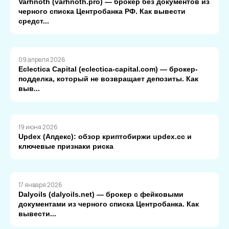
Varhnoth (varhnoth.pro) — брокер без документов из
черного списка Центробанка РФ. Как вывести
средст...
09 апреля 2026
Eclectica Capital (eclectica-capital.com) — брокер-
подделка, который не возвращает депозиты. Как
выв...
19 июня 2026
Updex (Апдекс): обзор криптобиржи updex.cc и
ключевые признаки риска
17 января 2026
Dalyoils (dalyoils.net) — брокер с фейковыми
документами из черного списка Центробанка. Как
вывести...