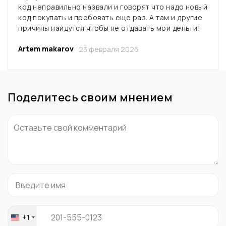
код неправильно назвали и говорят что надо новый
код покупать и пробовать еще раз. А там и другие
причины найдутся чтобы не отдавать мои деньги!
Artem makarov
23 февраля 2026
Поделитесь своим мнением
+1
United