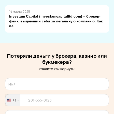
14 марта 2025
Investam Capital (investamcapitalltd.com) – брокер-
фейк, выдающий себя за легальную компанию. Как
ве...
Потеряли деньги у брокера, казино или
букмекера?
Узнайте как вернуть!
+1
United
States
+1