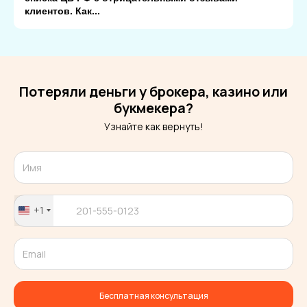
клиентов. Как...
Потеряли деньги у брокера, казино или
букмекера?
Узнайте как вернуть!
+1
United
States
+1
Бесплатная консультация