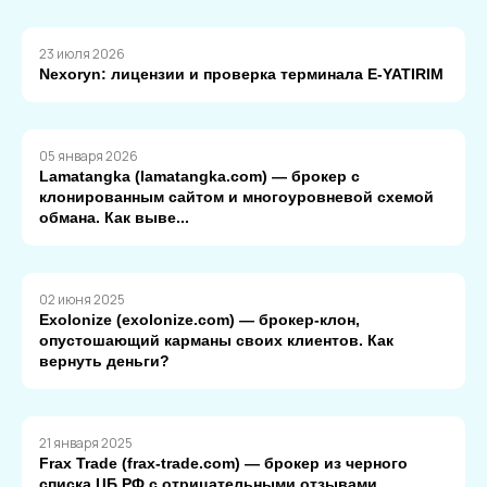
23 июля 2026
Nexoryn: лицензии и проверка терминала E-YATIRIM
05 января 2026
Lamatangka (lamatangka.com) — брокер с
клонированным сайтом и многоуровневой схемой
обмана. Как выве...
02 июня 2025
Exolonize (exolonize.com) — брокер-клон,
опустошающий карманы своих клиентов. Как
вернуть деньги?
21 января 2025
Frax Trade (frax-trade.com) — брокер из черного
списка ЦБ РФ с отрицательными отзывами