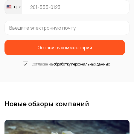
+1
United
States
+1
Оставить комментарий
Согласие на
обработку персональных данных
Новые обзоры компаний