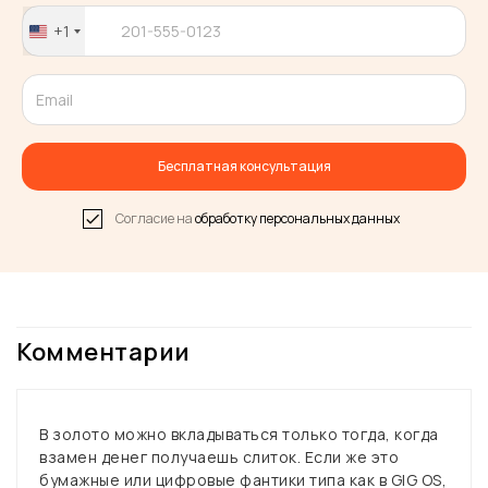
+1
United
States
+1
Бесплатная консультация
Согласие на
обработку персональных данных
Комментарии
В золото можно вкладываться только тогда, когда
взамен денег получаешь слиток. Если же это
бумажные или цифровые фантики типа как в GIG OS,