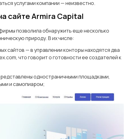
аться услугами компании — неизвестно.
 сайте Armira Capital
фирмы позволила обнаружить еще несколько
ническую природу. В их числе:
ых сайтов — в управлении конторы находятся два
aex.com, что говорит о готовности ее создателей к
 представлены одностраничными площадками,
ыми и самопиаром;