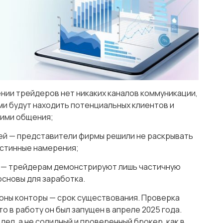
нии трейдеров нет никаких каналов коммуникации,
ами будут находить потенциальных клиентов и
ними общения;
ей — представители фирмы решили не раскрывать
 истинные намерения;
й — трейдерам демонстрируют лишь частичную
сновы для заработка.
оны конторы — срок существования. Проверка
то в работу он был запущен в апреле 2025 года.
ел, а не солидный и проверенный брокер, как в