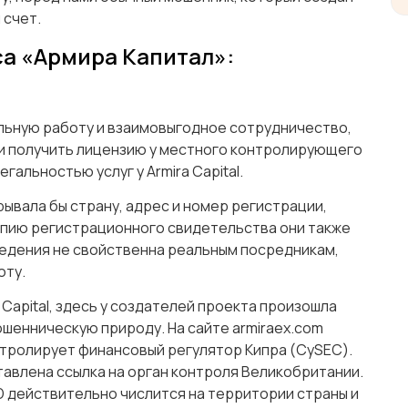
 счет.
са «Армира Капитал»:
льную работу и взаимовыгодное сотрудничество,
и получить лицензию у местного контролирующего
гальностью услуг у Armira Capital.
вала бы страну, адрес и номер регистрации,
опию регистрационного свидетельства они также
едения не свойственна реальным посредникам,
оту.
 Capital, здесь у создателей проекта произошла
ошенническую природу. На сайте armiraex.com
нтролирует финансовый регулятор Кипра (CySEC).
тавлена ссылка на орган контроля Великобритании.
D действительно числится на территории страны и