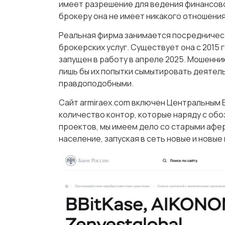
имеет разрешение для ведения финансово
брокеру она не имеет никакого отношения
Реальная фирма занимается посредничес
брокерских услуг. Существует она с 2015 
запущен в работу в апреле 2025. Мошенни
лишь бы их попытки сымытировать деятел
правдоподобными.
Сайт armiraex.com включен Центральным Б
количество контор, которые наряду с об
проектов, мы имеем дело со старыми афе
население, запуская в сеть новые и новые