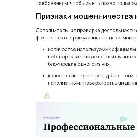
требованиям, чтобы иметь право пользов
Признаки мошенничества на
Дополнительная проверка деятельности 
факторов, которые указывают на ее мошен
количество используемых официальн
веб-портала armiraex.com и my.armir
блокировке одного из них;
качество интернет-ресурсов — они
наполненными поверхностными данн