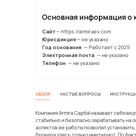
Основная информация о 
Сайт
— https://armiraex.com
Юрисдикция
— не указано
Год основания
— Работает с
2025
Электронная почта
— не указано
Телефон
— не указано
ОБЗОР
ЧАСТЫЕ ВОПРОСЫ
ИНСТРУКЦИ
Компания Armira Capital называет себя в
стабильно и безопасно зарабатывать на о
аспектов ее работы позволил установить,
брокера здесь только имитируют. По факт