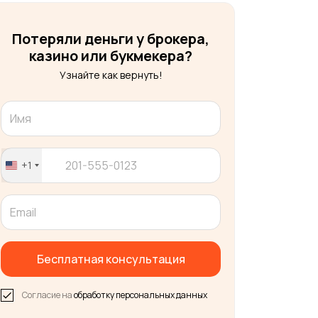
Потеряли деньги у брокера,
казино или букмекера?
Узнайте как вернуть!
+1
United
States
+1
Бесплатная консультация
Согласие на
обработку персональных данных