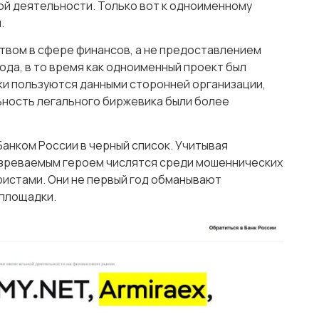
й деятельности. Только вот к одноименному
.
твом в сфере финансов, а не предоставлением
года, в то время как одноименный проект был
ки пользуются данными сторонней организации,
ьность легального биржевика были более
анком России в черный список. Учитывая
озреваемым героем числятся среди мошеннических
ристами. Они не первый год обманывают
 площадки.