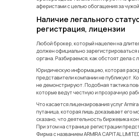
аферистами с целью обогащения за чужой
Наличие легального стату
регистрация, лицензии
Любой брокер, который нацелен на длите
должен официально зарегистрироваться 
органа. Разбираемся, как обстоят дела с ле
Юридическую информацию, которая раскры
представители компании не публикуют. К
не демонстрируют. Подобная тактика пов
которые ведут честную и прозрачную раб
Что касается лицензирования услуг Armira
путаница, которая лишь доказывает его м
сказано, что деятельность биржевика ко
При этом на странице регистрации предс
Фирма с названием ARMIRA CAPITAL LIMITE