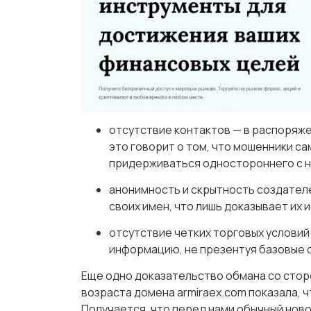
отсутствие контактов — в распоряже
это говорит о том, что мошенники с
придерживаться одностороннего с 
анонимность и скрытность создател
своих имен, что лишь доказывает их
отсутствие четких торговых услови
информацию, не презентуя базовые о
Еще одно доказательство обмана со стор
возраста домена armiraex.com показала, ч
Получается, что перед нами обычный новод