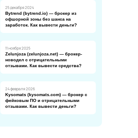
25 декабря 2024
Bytrend (bytrend.io) — брокер из
офшорной зоны без шанса на
заработок. Как вывести деньги?
11 ноября 2025
Zelunjoza (zelunjoza.net) — брокер-
новодел с отрицательными
отзывами. Как вывести средства?
24 февраля 2026
Kysomats (kysomats.com) — брокер с
фейковым ПО и отрицательными
отзывами. Как вывести деньги?