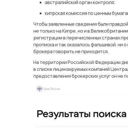
австралийский орган контроля;
кипрская комиссия по ценным бумага
Чтобы заявленные сведения были правдой
не только на Кипре, но и в Великобритании
регистрации в перечисленных странах пр
прописка и так оказалось фальшивой, ни 
брокера говорить не приходится.
На территории Российской Федерации дил
в списке лицензируемых компаний Централ
предоставления брокерских услуг он не п