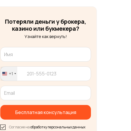
Потеряли деньги у брокера,
казино или букмекера?
Узнайте как вернуть!
+1
United
States
+1
Бесплатная консультация
Согласие на
обработку персональных данных