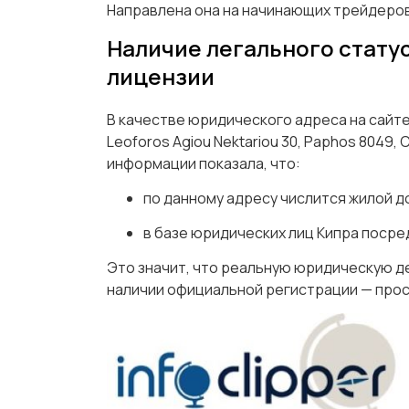
Направлена она на начинающих трейдеров,
Наличие легального статус
лицензии
В качестве юридического адреса на сайт
Leoforos Agiou Nektariou 30, Paphos 8049
информации показала, что:
по данному адресу числится жилой д
в базе юридических лиц Кипра посре
Это значит, что реальную юридическую д
наличии официальной регистрации — про