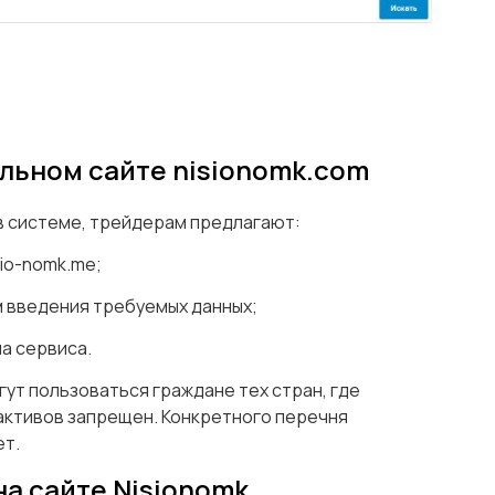
льном сайте nisionomk.com
в системе, трейдерам предлагают:
sio-nomk.me;
м введения требуемых данных;
ла сервиса.
гут пользоваться граждане тех стран, где
активов запрещен. Конкретного перечня
ет.
а сайте Nisionomk