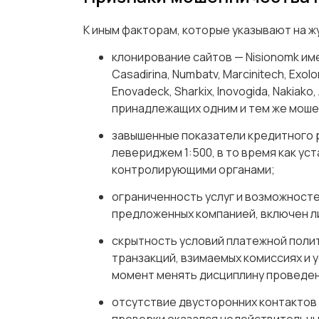
К иным факторам, которые указывают на ж
клонирование сайтов — Nisionomk им
Casadirina, Numbatv, Marcinitech, Exol
Enovadeck, Sharkix, Inovogida, Nakiako, A
принадлежащих одним и тем же моше
завышенные показатели кредитного 
левериджем 1:500, в то время как ус
контролирующими органами;
ограниченность услуг и возможност
предложенных компанией, включен ли
скрытность условий платежной поли
транзакций, взимаемых комиссиях и 
момент менять дисциплину проведен
отсутствие двусторонних контактов
проверки оказался недействительны