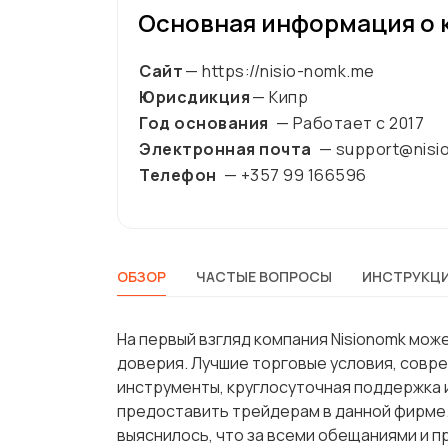
Основная информация о 
Сайт
— https://nisio-nomk.me
Юрисдикция
— Кипр
Год основания
— Работает с
2017
Электронная почта
— support@nisi
Телефон
— +357 99 166596
ОБЗОР
ЧАСТЫЕ ВОПРОСЫ
ИНСТРУКЦИ
На первый взгляд компания Nisionomk мо
доверия. Лучшие торговые условия, совр
инструменты, круглосуточная поддержка
предоставить трейдерам в данной фирме.
выяснилось, что за всеми обещаниями и 