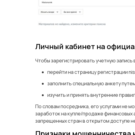
Личный кабинет на официа
Чтобы зарегистрировать учетную запись 
перейти на страницу регистрации ni
заполнить специальную анкету путе
изучить и принять внутренние прави
По словам посредника, его услугами не мо
заработок на купле/продаже финансовых 
запрещенных стран в открытом доступе н
Признаки мошенничества н