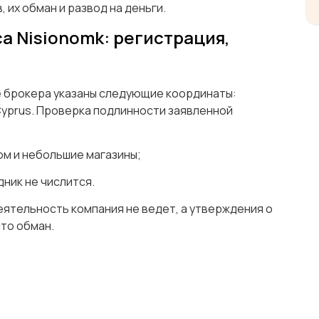
 их обман и развод на деньги.
а Nisionomk: регистрация,
е брокера указаны следующие координаты:
, Cyprus. Проверка подлинности заявленной
ом и небольшие магазины;
дник не числится.
еятельность компания не ведет, а утверждения о
сто обман.