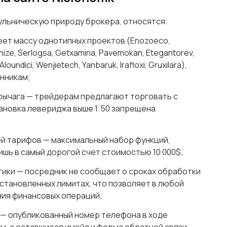
ульническую природу брокера, относятся:
еет массу однотипных проектов (Enozoeco,
onize, Serlogsa, Getxamina, Pavemokan, Etegantorev,
loundici, Wenjietech, Yanbaruk, Irafloxi, Gruxilara),
нникам;
рычага — трейдерам предлагают торговать с
тановка левериджа выше 1:50 запрещена
ей тарифов — максимальный набор функций,
шь в самый дорогой счет стоимостью 10 000$;
тики — посредник не сообщает о сроках обработки
установленных лимитах, что позволяет в любой
ия финансовых операций;
 — опубликованный номер телефона в ходе
м, а оставшиеся имейл и форма обратной связи