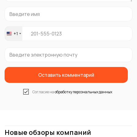
+1
United
States
+1
Оставить комментарий
Согласие на
обработку персональных данных
Новые обзоры компаний