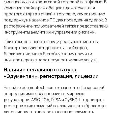
финансовых рынках на своей торговой платформе. В
компании трейдерам обещают демо-счет для
простого старта в онлайн-торговле, качественную
поддержку и надежное ПО для проведения сделок. В
распоряжение пользователей также предоставлены
инструменты аналитики и управления рисками.
При этом, согласно отзывам реальных клиентов,
брокер присваивает депозиты трейдеров,
блокирует их счета без объяснения причин и
вымогает средства за несуществующие услуги.
Наличие легального статуса
«Эдументеч»: регистрация, лицензии
На сайте edumentech.com сказано, что финансовый
посредник имеет 4 лицензии от мировых
регуляторов: ASIC, FCA, DFSA и CySEC. Но проверка
реестров этих комиссий показывает, что брокер не
лицензирован, а предоставленные документы