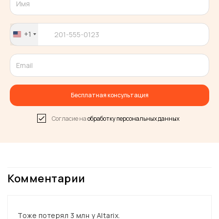
+1
United
States
+1
Бесплатная консультация
Согласие на
обработку персональных данных
Комментарии
Тоже потерял 3 млн у Altarix.