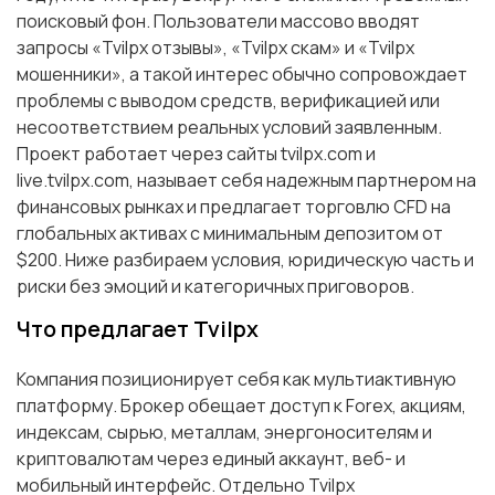
поисковый фон. Пользователи массово вводят
запросы «Tvilpx отзывы», «Tvilpx скам» и «Tvilpx
мошенники», а такой интерес обычно сопровождает
проблемы с выводом средств, верификацией или
несоответствием реальных условий заявленным.
Проект работает через сайты tvilpx.com и
live.tvilpx.com, называет себя надежным партнером на
финансовых рынках и предлагает торговлю CFD на
глобальных активах с минимальным депозитом от
$200. Ниже разбираем условия, юридическую часть и
риски без эмоций и категоричных приговоров.
Что предлагает Tvilpx
Компания позиционирует себя как мультиактивную
платформу. Брокер обещает доступ к Forex, акциям,
индексам, сырью, металлам, энергоносителям и
криптовалютам через единый аккаунт, веб- и
мобильный интерфейс. Отдельно Tvilpx