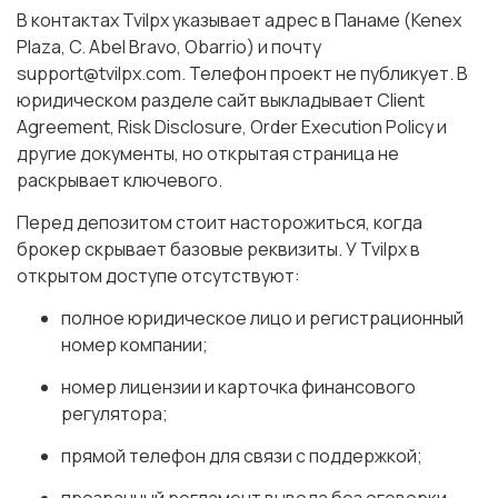
В контактах Tvilpx указывает адрес в Панаме (Kenex
Plaza, C. Abel Bravo, Obarrio) и почту
support@tvilpx.com. Телефон проект не публикует. В
юридическом разделе сайт выкладывает Client
Agreement, Risk Disclosure, Order Execution Policy и
другие документы, но открытая страница не
раскрывает ключевого.
Перед депозитом стоит насторожиться, когда
брокер скрывает базовые реквизиты. У Tvilpx в
открытом доступе отсутствуют:
полное юридическое лицо и регистрационный
номер компании;
номер лицензии и карточка финансового
регулятора;
прямой телефон для связи с поддержкой;
прозрачный регламент вывода без оговорки