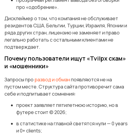
про «одобрение».
Дисклеймер о том, что компания не обслуживает
резидентов США, Бельгии, Турции, Израиля, Японии и
ряда других стран, лицензию не заменяет и право
легально работать с остальными клиентами не
подтверждает.
Почему пользователи ищут «Tvilpx скам»
и «мошенники»
Запросы про
развод и обман
появляются не на
пустом месте. Структура сайта противоречит сама
себе и подпитывает сомнения:
проект заявляет пятилетнюю историю, но в
футере стоит © 2026;
в статистике на главной светятся нули — 0 years
и 0+ clients;