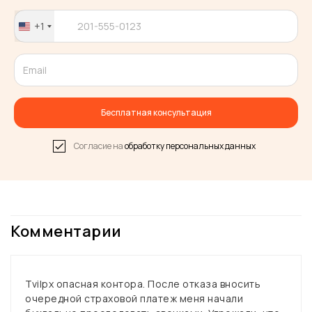
+1
United
States
+1
Бесплатная консультация
Согласие на
обработку персональных данных
Комментарии
Tvilpx опасная контора. После отказа вносить
очередной страховой платеж меня начали