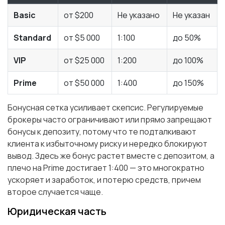
Basic
от $200
Не указано
Не указан
Standard
от $5 000
1:100
до 50%
VIP
от $25 000
1:200
до 100%
Prime
от $50 000
1:400
до 150%
Бонусная сетка усиливает скепсис. Регулируемые
брокеры часто ограничивают или прямо запрещают
бонусы к депозиту, потому что те подталкивают
клиента к избыточному риску и нередко блокируют
вывод. Здесь же бонус растет вместе с депозитом, а
плечо на Prime достигает 1:400 — это многократно
ускоряет и заработок, и потерю средств, причем
второе случается чаще.
Юридическая часть