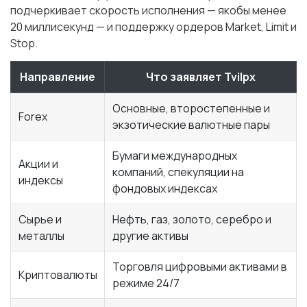
подчеркивает скорость исполнения — якобы менее
20 миллисекунд — и поддержку ордеров Market, Limit и
Stop.
Направление
Что заявляет Tvilpx
Основные, второстепенные и
Forex
экзотические валютные пары
Бумаги международных
Акции и
компаний, спекуляции на
индексы
фондовых индексах
Сырье и
Нефть, газ, золото, серебро и
металлы
другие активы
Торговля цифровыми активами в
Криптовалюты
режиме 24/7