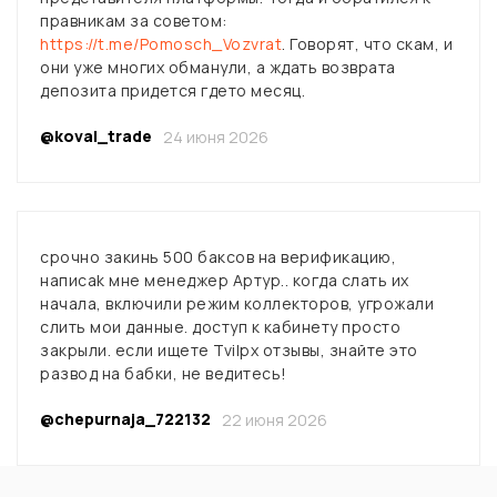
правникам за советом:
https://t.me/Pomosch_Vozvrat
. Говорят, что скам, и
они уже многих обманули, а ждать возврата
депозита придется гдето месяц.
@koval_trade
24 июня 2026
срочно закинь 500 баксов на верификацию,
написаk мне менеджер Артур.. когда слать их
начала, включили режим коллекторов, угрожали
слить мои данные. доступ к кабинету просто
закрыли. если ищете Tvilpx отзывы, знайте это
развод на бабки, не ведитесь!
@chepurnaja_722132
22 июня 2026