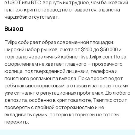
в USDT или BTC, вернуть их труднее, чем банковский
платеж: криптоперевод не отзывается, а шанс на
чарджбэк отсутствует.
Вывод
Tvilpx собирает образ современной площадки:
широкий набор рынков, счета от $200 до $50 000 и
торговлю через личный кабинет live.tvilpx.com. Но за
оформлением не хватает главного — прозрачного
юрлица, подтвержденной лицензии, телефона и
понятного регламента вывода. Пока проект ведет
себя как высокорисковый, а отзывы и запросы «скам»
уже сигналят о репутационных проблемах. До любого
депозита, особенно в криптовалюте, Твилпкс стоит
проверять с двойной осторожностью и не
вкладывать суммы, потерю которых вы не готовы
пережить.