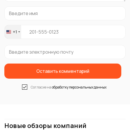
+1
United
States
+1
Оставить комментарий
Согласие на
обработку персональных данных
Новые обзоры компаний