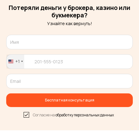
Потеряли деньги у брокера, казино или
букмекера?
Узнайте как вернуть!
+1
United
States
+1
Бесплатная консультация
Согласие на
обработку персональных данных