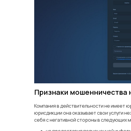
Признаки мошенничества н
Компания в действительности не имеет ю
юрисдикции она оказывает свои услуги нез
себя с негативной стороны в следующих 