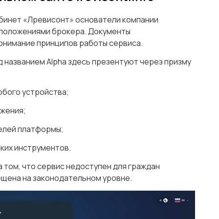
абинет «Лревисонт» основатели компании
 положениями брокера. Документы
онимание принципов работы сервиса.
 названием Alpha здесь презентуют через призму
любого устройства;
ожения;
елей платформы;
ских инструментов.
 том, что сервис недоступен для граждан
рещена на законодательном уровне.