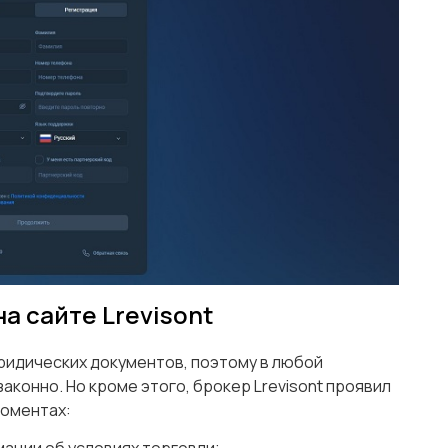
а сайте Lrevisont
ридических документов, поэтому в любой
аконно. Но кроме этого, брокер Lrevisont проявил
моментах: