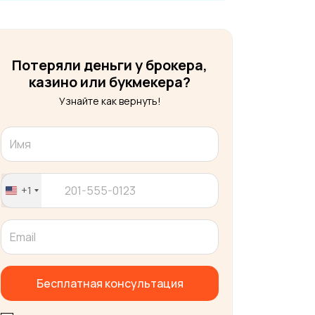
Потеряли деньги у брокера,
казино или букмекера?
Узнайте как вернуть!
+1
United
States
+1
Бесплатная консультация