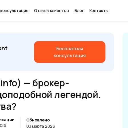
 консультация
Отзывы клиентов
Блог
Контакты
ont
Бесплатная
консультация
.info) — брокер-
доподобной легендой.
тва?
икации
Обновлено
026
03 марта 2026