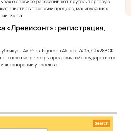
зывах о сервисе рассказывают другое: торговую
ешательстве в торговый процесс, манипуляциях
ний счета.
са «Лревисонт»: регистрация,
бликует Av. Pres. Figueroa Alcorta 7405, C1428BCK
a, но открытые реестры предприятий государства не
инкорпорации у проекта.