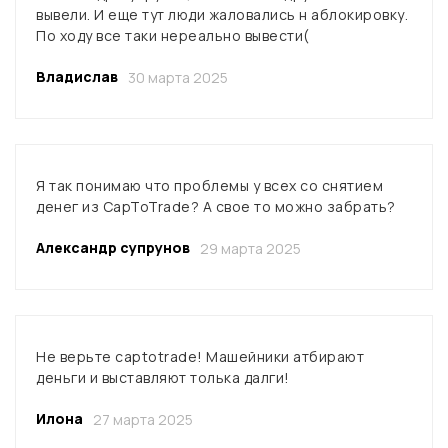
вывели. И еще тут люди жаловались н аблокировку.
По ходу все таки нереально вывести(
Владислав
30 марта 2025
Я так понимаю что проблемы у всех со снятием
денег из CapToTrade? А свое то можно забрать?
Александр супрунов
29 марта 2025
Не верьте captotrade! Машейники атбирают
деньги и выставляют толька далги!
Илона
27 марта 2025