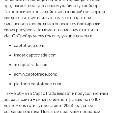
предлагает доступ к личному кабинету трейдера.
Такое количество задействованных сайтов-зеркал
свидетельствует лишь о том, что создатели
финансового посредника опасаются блокировки
своих ресурсов. На момент написания статьи за
«КапТоТрейд» числятся следующие домены:
captotrade.com;
trader.captotrade.com;
m.captotrade.com;
admin.captotrade.com;
platform.captotrade.com.
Также обман в CapToTrade выдает и преувеличенный
возраст сайта – дилинговый центр заявляет о 10-
летнем опыте, и тут же ставит 2008 год датой
создания портала. При этом реальным периодом