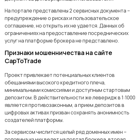
На портале представлены 2 сервисных документа –
предупреждение о рисках и пользовательское
соглашение, но открыть их не удается. Данных об
ограничениях на предоставление посреднических
услуг на платформе брокера не представлено.
Признаки мошенничества на сайте
CapToTrade
Проект привлекает потенциальных клиентов
обещаниями высокого кредитного плеча,
минимальными комиссиями и доступным стартовым
депозитом. В действительности же леверидж в 1:1000
является противозаконным, а прием депозитов в
цифровых активах призван сохранять анонимность
создателей платформы.
За сервисом числится целый ряд доменных имен –
половина из них ведет на портал брокера, вторая