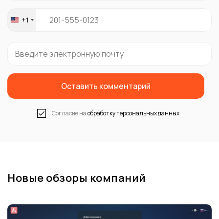
+1
United
States
+1
Оставить комментарий
Согласие на
обработку персональных данных
Новые обзоры компаний