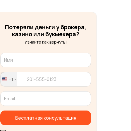
Потеряли деньги у брокера,
казино или букмекера?
Узнайте как вернуть!
+1
United
States
+1
Бесплатная консультация