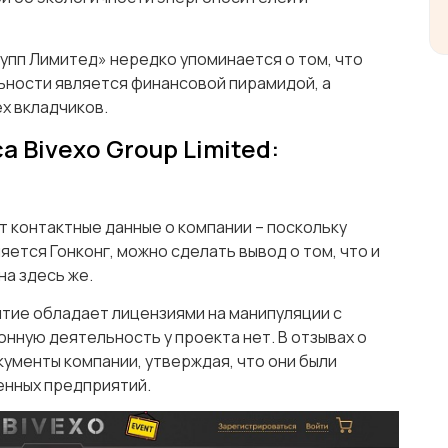
рупп Лимитед» нередко упоминается о том, что
ности является финансовой пирамидой, а
ех вкладчиков.
 Bivexo Group Limited:
 контактные данные о компании – поскольку
ется Гонконг, можно сделать вывод о том, что и
на здесь же.
ятие обладает лицензиями на манипуляции с
онную деятельность у проекта нет. В отзывах о
кументы компании, утверждая, что они были
енных предприятий.