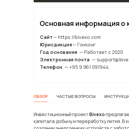
Основная информация о 
Сайт
— https://bivexo.com
Юрисдикция
— Гонконг
Год основания
— Работает с
2020
Электронная почта
— support@bive
Телефон
— +95 9 961 091944.
ОБЗОР
ЧАСТЫЕ ВОПРОСЫ
ИНСТРУКЦИ
Инвестиционный проект
Bivexo
предлагае
капитал в добычу и переработку лития. В
создании энергоемких устройств с забот