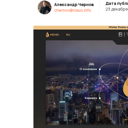
Дата публ
Александр Чернов
23 декабря
chernov@clavo.info