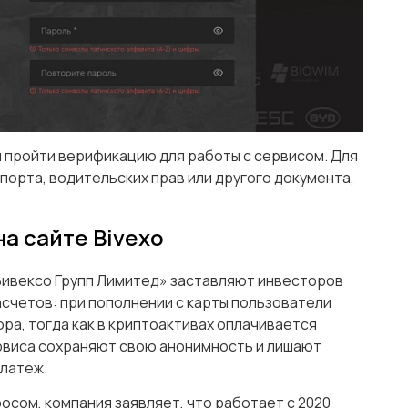
 пройти верификацию для работы с сервисом. Для
орта, водительских прав или другого документа,
а сайте Bivexo
Бивексо Групп Лимитед» заставляют инвесторов
счетов: при пополнении с карты пользователи
ра, тогда как в криптоактивах оплачивается
рвиса сохраняют свою анонимность и лишают
платеж.
осом, компания заявляет, что работает с 2020