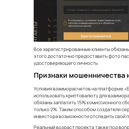
Все зарегистрированные клиенты обязаны
этого достаточно предоставить фото пасп
удостоверяющего личность.
Признаки мошенничества н
Условия взаиморасчетов на платформе «
использовать криптовалюту для взаимора
обязаны заплатить 15% комиссионного сбо
только 2%. Таким способом создатели се
инвестора возможности отследить свой 
Реальный возраст проекта также под вопр