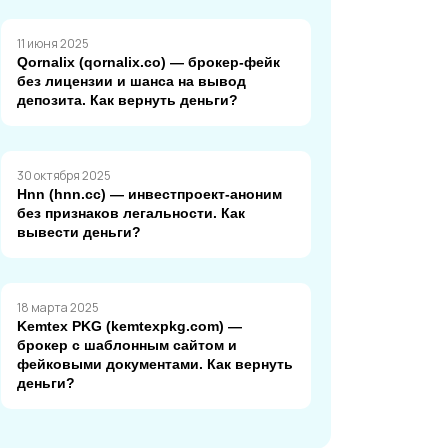
11 июня 2025
Qornalix (qornalix.co) — брокер-фейк
без лицензии и шанса на вывод
депозита. Как вернуть деньги?
30 октября 2025
Hnn (hnn.cc) — инвестпроект-аноним
без признаков легальности. Как
вывести деньги?
18 марта 2025
Kemtex PKG (kemtexpkg.com) —
брокер с шаблонным сайтом и
фейковыми документами. Как вернуть
деньги?