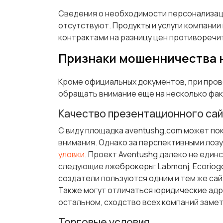
Сведения о необходимости персонализаци
отсутствуют. Продукты и услуги компании 
контрактами на разницу цен противоречи
Признаки мошенничества н
Кроме официальных документов, при про
обращать внимание еще на несколько фа
Качество презентационного са
С виду площадка aventushg.com может по
внимания. Однако за перспективными лоз
уловки
. Проект Aventushg далеко не един
следующие лжеброкеры: Labmonj, Ecoriogo, Ve
создатели пользуются одним и тем же сай
Также могут отличаться юридические адр
остальном, сходство всех компаний заме
Торговые условия