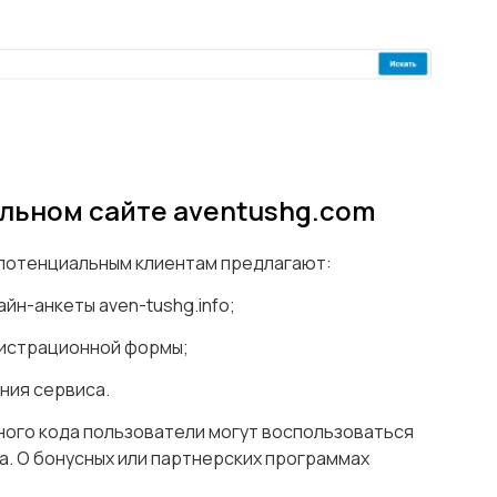
льном сайте aventushg.com
 потенциальным клиентам предлагают:
йн-анкеты aven-tushg.info;
гистрационной формы;
ния сервиса.
ного кода пользователи могут воспользоваться
а. О бонусных или партнерских программах