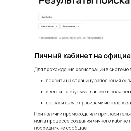
Личный кабинет на официа
Для прохождения регистрации в системе
перейти на страницу заполнения онла
ввести требуемые данные в поля ре
согласиться с правилами использова
При наличии промокода или пригласитель
ими в процессе создания личного кабинет
посредник не сообщает.