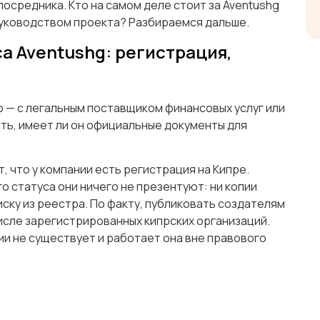
осредника. Кто на самом деле стоит за Aventushg
 руководством проекта? Разбираемся дальше.
а Aventushg: регистрация,
о — с легальным поставщиком финансовых услуг или
ь, имеет ли он официальные документы для
, что у компании есть регистрация на Кипре.
о статуса они ничего не презентуют: ни копии
ску из реестра. По факту, публиковать создателям
 числе зарегистрированных кипрских организаций.
ии не существует и работает она вне правового