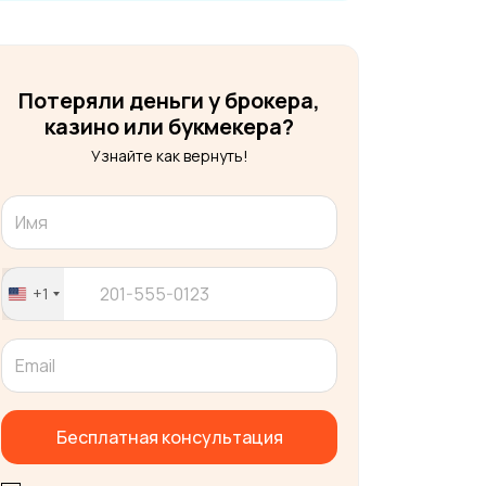
Потеряли деньги у брокера,
казино или букмекера?
Узнайте как вернуть!
+1
United
States
+1
Бесплатная консультация