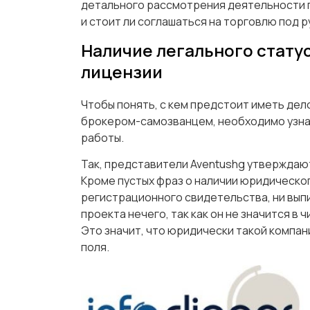
детального рассмотрения деятельности п
и стоит ли соглашаться на торговлю под
Наличие легального статус
лицензии
Чтобы понять, с кем предстоит иметь дел
брокером-самозванцем, необходимо узнат
работы.
Так, представители Aventushg утверждают
Кроме пустых фраз о наличии юридическог
регистрационного свидетельства, ни выпи
проекта нечего, так как он не значится в
Это значит, что юридически такой компан
поля.