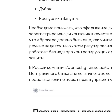
Дубая;
Республики Вануату.
Необходимо понимать, что оформление ли
зарегистрирована ли компания в качестве
что у брокера должно быть еще, как миним
речи не ведется, ни о каком регулировани
работает без надзора контролирующих ор
защиты.
В России компания Aventushg также дейст
Центрального банка для легального веден
представители не имеют права управлять