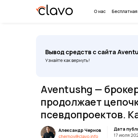
О нас
Бесплатная
Вывод средств с сайта Avent
Узнайте как вернуть!
Aventushg — броке
продолжает цепоч
псевдопроектов. К
Дата публ
Александр Чернов
17 июля 20
chernov@clavo.info