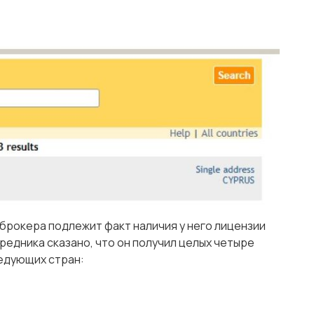
брокера подлежит факт наличия у него лицензии
редника сказано, что он получил целых четыре
едующих стран: