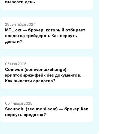
вывести день...
25 сентября 2024
MTL cxt — брокер, который отбирает
средства трейдеров. Как вернуть
деньги?
05 мая 2026
Coinwon (coinwon.exchange) —
криптобиржа-фейк без документов.
Как вывести средства?
06 января 2025
Secunobi (secunobi.com) — брокер Как
вернуть средства?