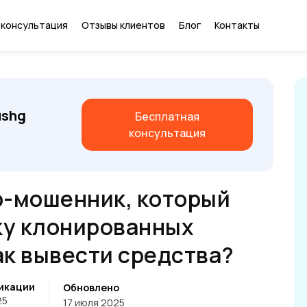
 консультация
Отзывы клиентов
Блог
Контакты
ushg
Бесплатная
консультация
р-мошенник, который
ку клонированных
ак вывести средства?
икации
Обновлено
25
17 июля 2025