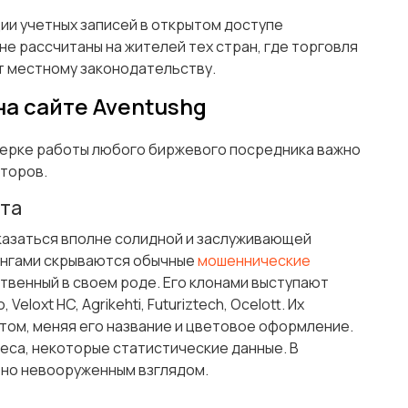
и учетных записей в открытом доступе
не рассчитаны на жителей тех стран, где торговля
т местному законодательству.
а сайте Aventushg
верке работы любого биржевого посредника важно
кторов.
йта
казаться вполне солидной и заслуживающей
унгами скрываются обычные
мошеннические
ственный в своем роде. Его клонами выступают
loxt HC, Agrikehti, Futuriztech, Ocelott. Их
том, меняя его название и цветовое оформление.
еса, некоторые статистические данные. В
тно невооруженным взглядом.