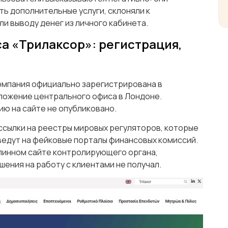
ть дополнительные услуги, склоняли к
и выводу денег из личного кабинета.
са «Трилаксор»: регистрация,
 компания официально зарегистрирована в
оложение центрального офиса в Лондоне.
ю на сайте не опубликовано.
ссылки на реестры мировых регуляторов, которые
 ведут на фейковые порталы финансовых комиссий.
длинном сайте контролирующего органа,
шения на работу с клиентами не получал.