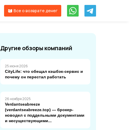
Все о возврате денег
Другие обзоры компаний
25 июня 2026
CityLife: что обещал кэшбэк-сервис и
почему он перестал работать
26 ноября 2025
Verdantseabreeze
(verdantseabreeze.top) — брокер-
новодел с поддельными документами
и несуществующими...