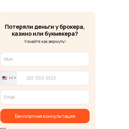
Потеряли деньги у брокера,
казино или букмекера?
Узнайте как вернуть!
+1
United
States
+1
Бесплатная консультация