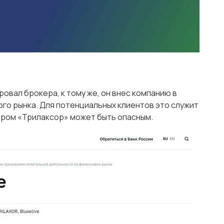
овал брокера, к тому же, он внес компанию в
го рынка. Для потенциальных клиентов это служит
кером «Трилаксор» может быть опасным.