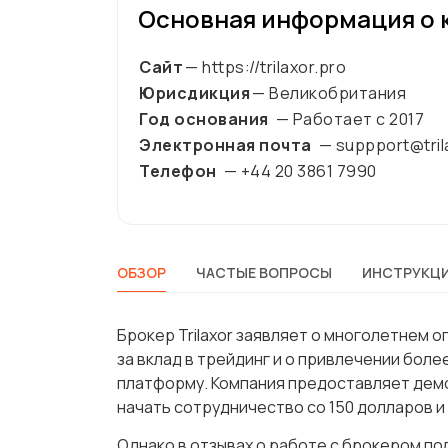
Основная информация о 
Сайт
— https://trilaxor.pro
Юрисдикция
— Великобритания
Год основания
— Работает с
2017
Электронная почта
— suppport@tril
Телефон
— +44 20 3861 7990
ОБЗОР
ЧАСТЫЕ ВОПРОСЫ
ИНСТРУКЦИ
Брокер Trilaxor заявляет о многолетнем о
за вклад в трейдинг и о привлечении бол
платформу. Компания предоставляет демо
начать сотрудничество со 150 долларов 
Однако в отзывах о работе с брокером по