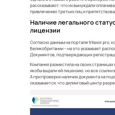
рассказывают, что их вынуждали оплачива
привлечению третьих лиц и препятствовал
Наличие легального стату
лицензии
Согласно данным на портале trilaxor.pro,
Великобритании – на это указывает расп
Документов, подтверждающих регистраци
Компания разместила на своих страницах 
якобы выдали ей лицензию, но все ссылки
А при проверке наличия документа на по
оказывается, что дилинговый центр разре