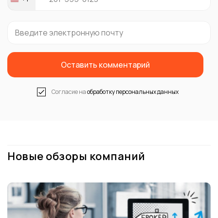
United
States
+1
Оставить комментарий
Согласие на
обработку персональных данных
Новые обзоры компаний