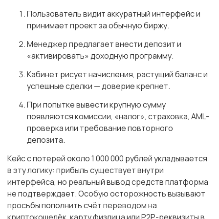
Пользователь видит аккуратный интерфейс и
принимает проект за обычную биржу.
Менеджер предлагает внести депозит и
«активировать» доходную программу.
Кабинет рисует начисления, растущий баланс и
успешные сделки — доверие крепнет.
При попытке вывести крупную сумму
появляются комиссии, «налог», страховка, AML-
проверка или требование повторного
депозита.
Кейс с потерей около 1 000 000 рублей укладывается
в эту логику: прибыль существует внутри
интерфейса, но реальный вывод средств платформа
не подтверждает. Особую осторожность вызывают
просьбы пополнить счёт переводом на
криптокошелёк, карту физлица или P2P-реквизиты в