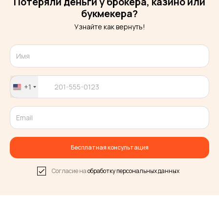
Потеряли деньги у брокера, казино или
букмекера?
Узнайте как вернуть!
+1
United
States
+1
Бесплатная консультация
Согласие на
обработку персональных данных