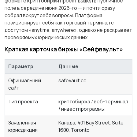
формате криптобиржи проект вышел в публичное
поле в середине июня 2026-го — и почти сразу
собрал вокруг себя вопросы. Платформа
позиционирует себя как торговый терминал с
доступом «anytime, anywhere», однако не раскрывает
проверяемых юридических данных.
Краткая карточка биржы «Сейфваульт»
Параметр
Данные
Официальный
safevault.cc
сайт
Тип проекта
криптобиржа / веб-терминал
/ инвестпрограммы
Заявленная
Канада, 401 Bay Street, Suite
юрисдикция
1600, Toronto