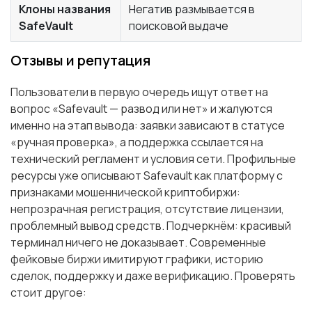
Клоны названия
Негатив размывается в
SafeVault
поисковой выдаче
Отзывы и репутация
Пользователи в первую очередь ищут ответ на
вопрос «Safevault — развод или нет» и жалуются
именно на этап вывода: заявки зависают в статусе
«ручная проверка», а поддержка ссылается на
технический регламент и условия сети. Профильные
ресурсы уже описывают Safevault как платформу с
признаками мошеннической криптобиржи:
непрозрачная регистрация, отсутствие лицензии,
проблемный вывод средств. Подчеркнём: красивый
терминал ничего не доказывает. Современные
фейковые биржи имитируют графики, историю
сделок, поддержку и даже верификацию. Проверять
стоит другое: