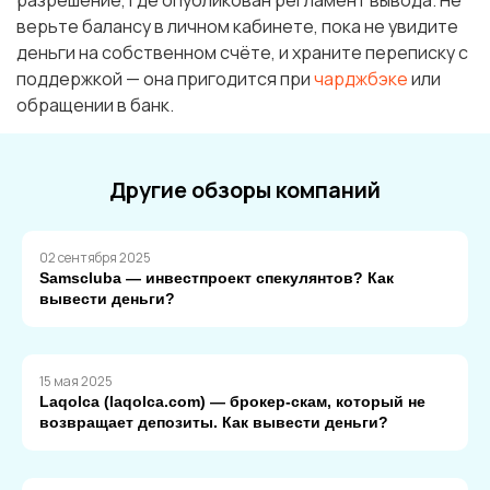
разрешение, где опубликован регламент вывода. Не
верьте балансу в личном кабинете, пока не увидите
деньги на собственном счёте, и храните переписку с
поддержкой — она пригодится при
чарджбэке
или
обращении в банк.
Другие обзоры компаний
02 сентября 2025
Samscluba — инвестпроект спекулянтов? Как
вывести деньги?
15 мая 2025
Laqolca (laqolca.com) — брокер-скам, который не
возвращает депозиты. Как вывести деньги?