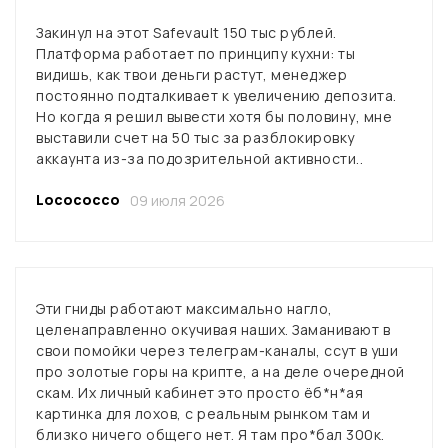
Закинул на этот Safevault 150 тыс рублей.
Платформа работает по принципу кухни: ты
видишь, как твои деньги растут, менеджер
постоянно подталкивает к увеличению депозита.
Но когда я решил вывести хотя бы половину, мне
выставили счет на 50 тыс за разблокировку
аккаунта из-за подозрительной активности..
Locococco
09 июля 2026
Эти гниды работают максимально нагло,
целенаправленно окучивая наших. Заманивают в
свои помойки через телеграм-каналы, ссут в уши
про золотые горы на крипте, а на деле очередной
скам. Их личный кабинет это просто ёб*н*ая
картинка для лохов, с реальным рынком там и
близко ничего общего нет. Я там про*бал 300к.