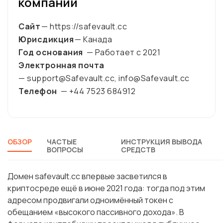
компании
Сайт
— https://safevault.cc
Юрисдикция
— Канада
Год основания
— Работает с
2021
Электронная почта
— support@Safevault.cc, info@Safevault.cc
Телефон
— +44 7523 684912
ОБЗОР
ЧАСТЫЕ
ИНСТРУКЦИЯ ВЫВОДА
ВОПРОСЫ
СРЕДСТВ
Домен safevault.cc впервые засветился в
криптосреде ещё в июне 2021 года: тогда под этим
адресом продвигали одноимённый токен с
обещанием «высокого пассивного дохода». В