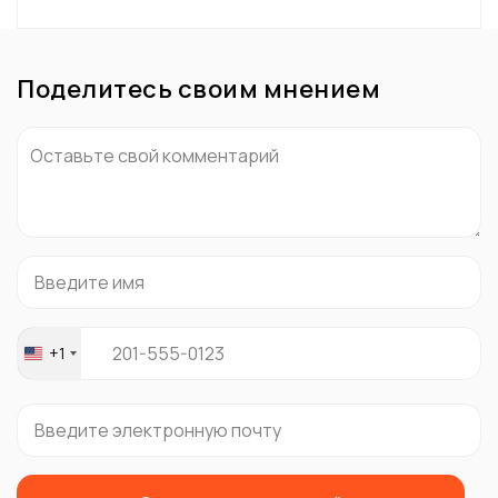
Поделитесь своим мнением
+1
United
States
+1