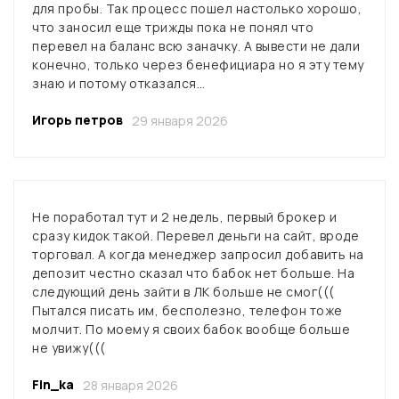
для пробы. Так процесс пошел настолько хорошо,
что заносил еще трижды пока не понял что
перевел на баланс всю заначку. А вывести не дали
конечно, только через бенефициара но я эту тему
знаю и потому отказался…
Игорь петров
29 января 2026
Не поработал тут и 2 недель, первый брокер и
сразу кидок такой. Перевел деньги на сайт, вроде
торговал. А когда менеджер запросил добавить на
депозит честно сказал что бабок нет больше. На
следующий день зайти в ЛК больше не смог(((
Пытался писать им, бесполезно, телефон тоже
молчит. По моему я своих бабок вообще больше
не увижу(((
Fin_ka
28 января 2026