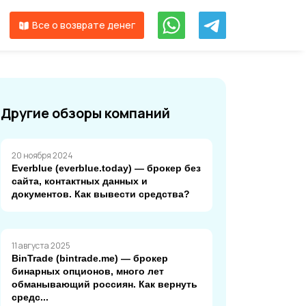
Все о возврате денег
Другие обзоры компаний
20 ноября 2024
Everblue (everblue.today) — брокер без
сайта, контактных данных и
документов. Как вывести средства?
11 августа 2025
BinTrade (bintrade.me) — брокер
бинарных опционов, много лет
обманывающий россиян. Как вернуть
средс...