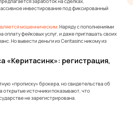
предлагается заработок на сделках,
пассивное инвестирование под фиксированный
является мошенническим
. Наряду с пополнениями
а оплату фейковых услуг, и даже приглашать своих
анс. Но вывести деньги из Ceritasinc никому из
са «Керитасинк»: регистрация,
тную «прописку» брокера, но свидетельства об
а открытые источники показывают, что
государстве не зарегистрирована.