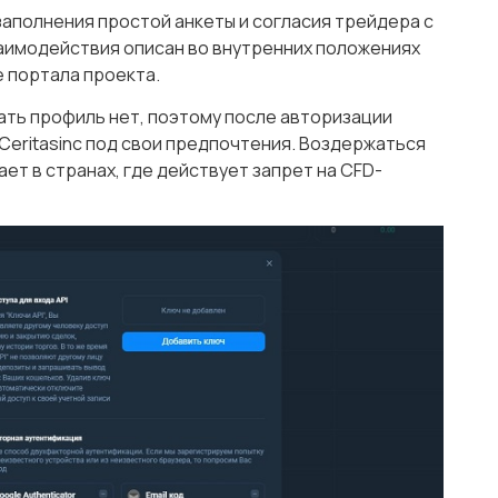
аполнения простой анкеты и согласия трейдера с
аимодействия описан во внутренних положениях
е портала проекта.
ть профиль нет, поэтому после авторизации
Ceritasinc под свои предпочтения. Воздержаться
ет в странах, где действует запрет на CFD-