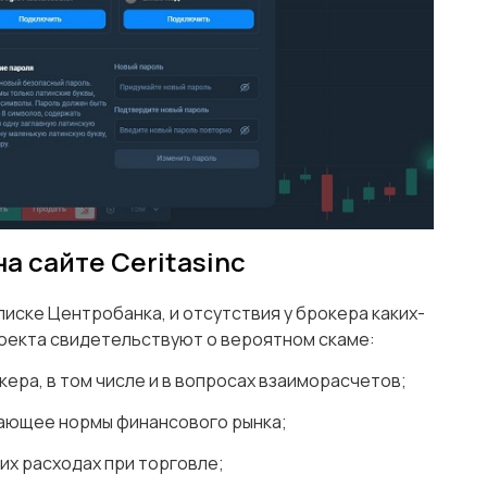
а сайте Ceritasinc
иске Центробанка, и отсутствия у брокера каких-
роекта свидетельствуют о вероятном скаме:
ера, в том числе и в вопросах взаиморасчетов;
шающее нормы финансового рынка;
их расходах при торговле;