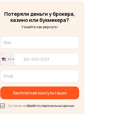
Потеряли деньги у брокера,
казино или букмекера?
Узнайте как вернуть!
+1
United
States
+1
Бесплатная консультация
Согласие на
обработку персональных данных