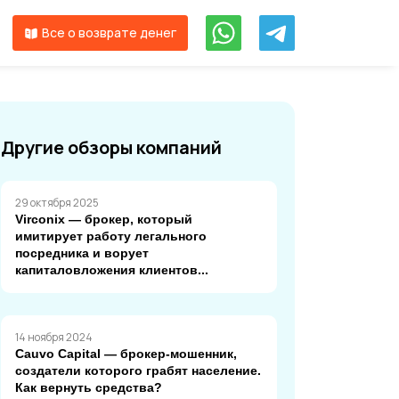
Все о возврате денег
Другие обзоры компаний
29 октября 2025
Virconix — брокер, который
имитирует работу легального
посредника и ворует
капиталовложения клиентов...
14 ноября 2024
Cauvo Capital — брокер-мошенник,
создатели которого грабят население.
Как вернуть средства?