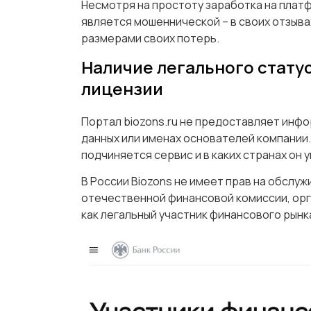
Несмотря на простоту заработка на платф
является мошеннической – в своих отзыва
размерами своих потерь.
Наличие легального статус
лицензии
Портал biozons.ru не предоставляет инф
данных или именах основателей компании.
подчиняется сервис и в каких странах он
В России Biozons не имеет прав на обслу
отечественной финансовой комиссии, орг
как легальный участник финансового рынк