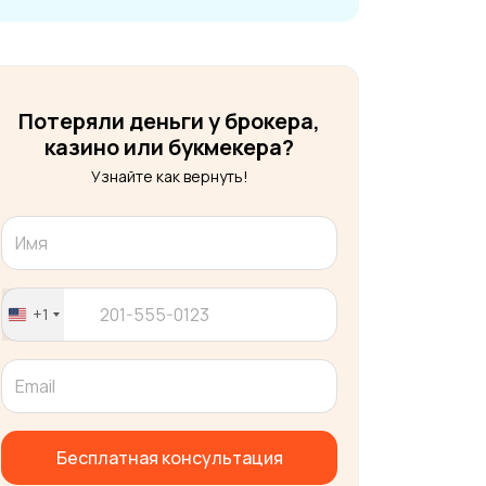
Потеряли деньги у брокера,
казино или букмекера?
Узнайте как вернуть!
+1
United
States
+1
Бесплатная консультация