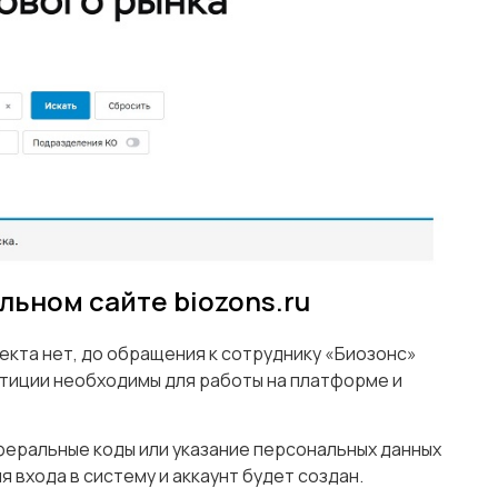
льном сайте biozons.ru
екта нет, до обращения к сотруднику «Биозонс»
стиции необходимы для работы на платформе и
феральные коды или указание персональных данных
я входа в систему и аккаунт будет создан.