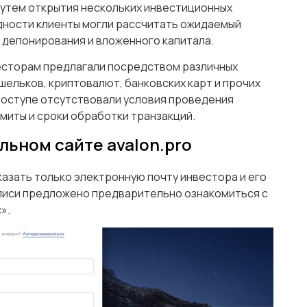
утем открытия нескольких инвестиционных
дности клиенты могли рассчитать ожидаемый
а депонирования и вложенного капитала.
есторам предлагали посредством различных
ельков, криптовалют, банковских карт и прочих
доступе отсутствовали условия проведения
миты и сроки обработки транзакций.
льном сайте avalon.pro
азать только электронную почту инвестора и его
аписи предложено предварительно ознакомиться с
с».