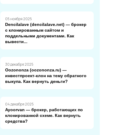
05 ноября 2025
Dencilalave (dencilalave.net) — брокер
с клонированным сайтом и
поддельными документами. Как
вывести...
30 декабря 2025
Oozononza (oozononza.ru) —
инвестпроект-клон на тему обратного
выкупа. Как вернуть деньги?
04 декабря 2025
Ayoorvan — брокер, работающих по
клонированной схеме. Как вернуть
средства?