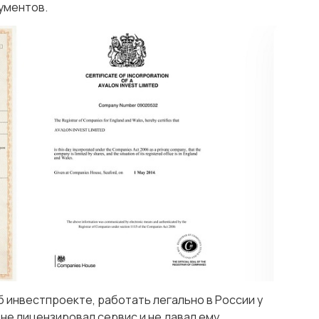
кументов.
 инвестпроекте, работать легально в России у
 не лицензировал сервис и не давал ему