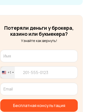
Потеряли деньги у брокера,
казино или букмекера?
Узнайте как вернуть!
+1
United
States
+1
Бесплатная консультация