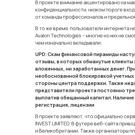
В проекте внимание акцентировано на ма
конфиденциальности, низком пороге вход
от команды профессионалов и предельно
В то же время, пользователи интернета н
Avalon Technologies – многие из них не см
чем изначально вкладывали.
UPD: Скам финансовой пирамиды наступ
отзывы, в которых обманутые клиенты
вложенных, ни заработанных денег. Пр
необоснованной блокировкой учетных 
стороны центра поддержки. Также нед
представители проекта постоянно треб
выплатив обещанный капитал. Наличие
регистрация, лицензии
В проекте заявляют, что официально сер
INVEST LIMITED. В футере веб-сайта прив
и Великобритании. Также организаторы 