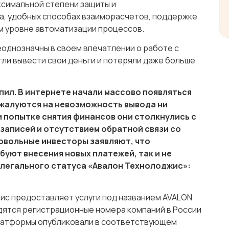
ксимальной степени защиты и
а, удобных способах взаиморасчетов, поддержке
м уровне автоматизации процессов.
еоднозначны в своем впечатлении о работе с
огли вывести свои деньги и потеряли даже больше,
ил. В интернете начали массово появляться
 жалуются на невозможность вывода ни
и попытке снятия финансов они столкнулись с
записей и отсутствием обратной связи со
овольные инвесторы заявляют, что
уют внесения новых платежей, так и не
 легального статуса «Авалон Технолоджис»:
вис предоставляет услуги под названием AVALON
одятся регистрационные номера компаний в России
платформы опубликовали в соответствующем