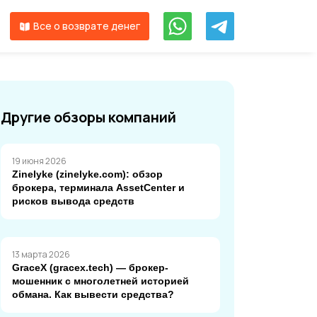
Все о возврате денег
Другие обзоры компаний
19 июня 2026
Zinelyke (zinelyke.com): обзор
брокера, терминала AssetCenter и
рисков вывода средств
13 марта 2026
GraceX (gracex.tech) — брокер-
мошенник с многолетней историей
обмана. Как вывести средства?