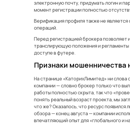
электронную почту, придумать логин и пар
момент регистрации полностью отсутств
Верификация профиля также не является
операций.
Перед регистрацией брокера позволяет 
транслирующую положения и регламенты 
доступе в футере.
Признаки мошенничества н
На странице «КаторихЛимитед» ни слова 
компании — словно брокер только что выл
работы полностью скрыта, так что «пров
понять реальный возраст проекта, мы загля
что же? Оказалось, что ресурс появился л
обзора — конец августа — компании испол
впечатляющий опыт для «глобального и на