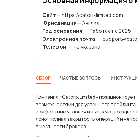
Основная информация о 
Сайт
— https://catorixlimited.com
Юрисдикция
— Англия
Год основания
— Работает с
2025
Электронная почта
— support@cator
Телефон
— не указано
ОБЗОР
ЧАСТЫЕ ВОПРОСЫ
ИНСТРУКЦИ
Компания «Catorix Limited» позиционирует
возможностями для успешного трейдинга.
комфортные условия и высокую доходност
ясно: полная закрытость операций и неп
в честности брокера.