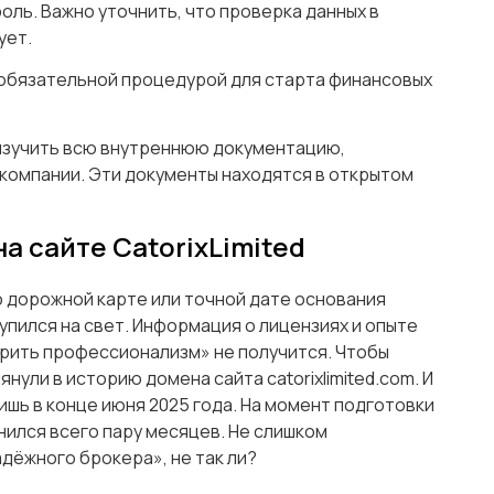
оль. Важно уточнить, что проверка данных в
ует.
 обязательной процедурой для старта финансовых
изучить всю внутреннюю документацию,
компании. Эти документы находятся в открытом
а сайте CatorixLimited
о дорожной карте или точной дате основания
упился на свет. Информация о лицензиях и опыте
ерить профессионализм» не получится. Чтобы
нули в историю домена сайта catorixlimited.com. И
ишь в конце июня 2025 года. На момент подготовки
нился всего пару месяцев. Не слишком
дёжного брокера», не так ли?