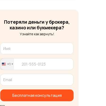
Потеряли деньги у брокера,
казино или букмекера?
Узнайте как вернуть!
+1
United
States
+1
Бесплатная консультация