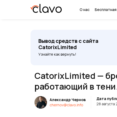
О нас
Бесплатная
Вывод средств с сайта
CatorixLimited
Узнайте как вернуть!
CatorixLimited — б
работающий в тени.
Дата публ
Александр Чернов
28 августа
chernov@clavo.info