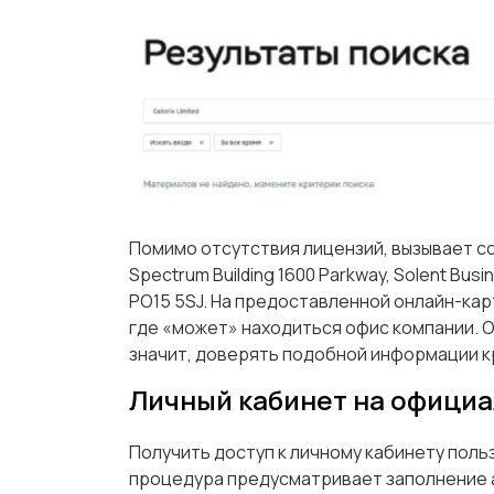
Помимо отсутствия лицензий, вызывает с
Spectrum Building 1600 Parkway, Solent Busin
PO15 5SJ. На предоставленной онлайн-ка
где «может» находиться офис компании. 
значит, доверять подобной информации к
Личный кабинет на официал
Получить доступ к личному кабинету поль
процедура предусматривает заполнение а