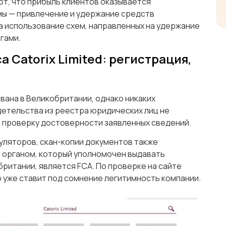
т, что прибыль клиентов оказывается
мы — привлечение и удержание средств
а использование схем, направленных на удержание
гами.
 Catorix Limited: регистрация,
рована в Великобритании, однако никаких
етельства из реестра юридических лиц не
 проверку достоверности заявленных сведений.
уляторов, скан-копии документов также
 органом, который уполномочен выдавать
ритании, является FCA. По проверке на сайте
что уже ставит под сомнение легитимность компании.