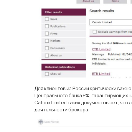
Для клиентов из России критически важн
Центрального банка РФ, гарантирующих н
Catorix Limited таких документов нет, чт
деятельности брокера.